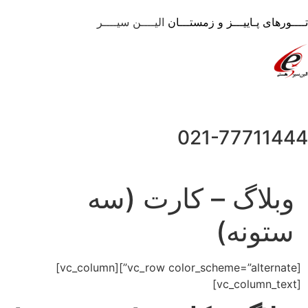
تــــورهای پـاییـــز و زمستـــان
الیــــن سیــــر
021-77711444
وبلاگ – کارت (سه
ستونه)
[vc_row color_scheme=”alternate”][vc_column]
[vc_column_text]