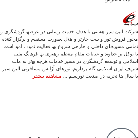
ﺷرﮐت اﻟﯾن ﺳﯾر ھﺳﺗﯽ ﺑﺎ ھدف ﺧدﻣت رﺳﺎﻧﯽ در ﻋرﺻﮫ ﮔردﺷﮕری و
ﻣﺟوز ﻓروش ﺗور و ﺑﻠﯾت ﭼﺎرﺗر و ھﺗل ﺑﺻورت ﻣﺳﺗﻘﯾم و ﺑرﮔزار ﮐﻧﻧده
ﺗﻣﺎﻣﯽ ﻣﺳﯾرھﺎی داﺧﻠﯽ و ﺧﺎرﺟﯽ ﺷروع ﺑﮫ ﻓﻌﺎﻟﯾت ﻧﻣود . اﻣﯾد اﺳت
ﺑﺎ ﺗوﮐل ﺑر ﺧداوﻧد و ﻋﻧﺎﯾﺎت ﻣﻘﺎم ﻣﻌظم رھﺑری ﺑﮫ ﻓرھﻧﮓ ﻣﻠﯽ
اﺳﻼﻣﯽ و ﺗوﺳﻌه ﮔردﺷﮕری در ﻣﺳﯾر ﺧدﻣﺎت ھرﭼه ﺑﮭﺗر به ﻣﻠت
ﺷرﯾف اﯾران اﺳﻼﻣﯽ ﮔﺎم ﺑردارﯾم. تورهای آژانس مسافرتی الین سیر
با سال ها تجربه در صنعت توریسم …
مشاهده بیشتر