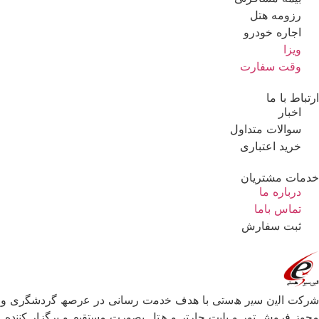
رزومه هتل
اجاره خودرو
ویزا
وقت سفارت
ارتباط با ما
اخبار
سوالات متداول
خرید اعتباری
خدمات مشتریان
درباره ما
تماس باما
ثبت سفارش
ﺷرﮐت اﻟﯾن ﺳﯾر ھﺳﺗﯽ ﺑﺎ ھدف ﺧدﻣت رﺳﺎﻧﯽ در ﻋرﺻﮫ ﮔردﺷﮕری و
ﻣﺟوز ﻓروش ﺗور و ﺑﻠﯾت ﭼﺎرﺗر و ھﺗل ﺑﺻورت ﻣﺳﺗﻘﯾم و ﺑرﮔزار ﮐﻧﻧده