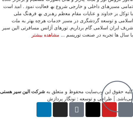
ﺗﻣﺎﻣﯽ ﻣﺳﯾرھﺎی داﺧﻠﯽ و ﺧﺎرﺟﯽ ﺷروع ﺑﮫ ﻓﻌﺎﻟﯾت ﻧﻣود . اﻣﯾد اﺳت
ﺑﺎ ﺗوﮐل ﺑر ﺧداوﻧد و ﻋﻧﺎﯾﺎت ﻣﻘﺎم ﻣﻌظم رھﺑری ﺑﮫ ﻓرھﻧﮓ ﻣﻠﯽ
اﺳﻼﻣﯽ و ﺗوﺳﻌه ﮔردﺷﮕری در ﻣﺳﯾر ﺧدﻣﺎت ھرﭼه ﺑﮭﺗر به ﻣﻠت
ﺷرﯾف اﯾران اﺳﻼﻣﯽ ﮔﺎم ﺑردارﯾم. تورهای آژانس مسافرتی الین سیر
با سال ها تجربه در صنعت توریسم …
مشاهده بیشتر
کلیه حقوق این وب‌سایت محفوظ و متعلق به
شرکت الین سیر هستی
می‌باشد. | طراحی و توسعه : نونگار پردازش