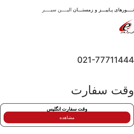
تــــورهای پـاییـــز و زمستـــان
الیــــن سیــــر
021-77711444
وقت سفارت
وقت سفارت انگلیس
مشاهده