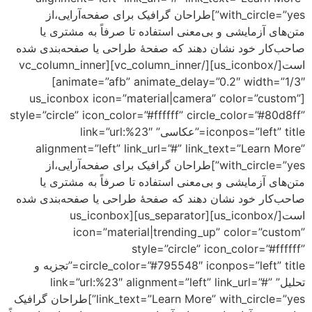
with_circle=”yes”]طراحان گرافیک برای صفحه‌آرایی،از
ی و بی‌معنی استفاده تا صرفاً به مشتری یا
نشان دهند که صفحهٔ طراحی یا صفحه‌بندی شده
است[/us_iconbox][/vc_column_inner][vc_column_inner
animate=”afb” animate_delay=”0.2″ width=”1/3″]
[us_iconbox icon=”material|camera” co
style=”circle” icon_color=”#ffffff” circle_co
iconpos=”left” title=”عکاسی” link=”url:%23″
alignment=”left” link_url=”#” link_text
with_circle=”yes”]طراحان گرافیک برای صفحه‌آرایی،از
ی و بی‌معنی استفاده تا صرفاً به مشتری یا
نشان دهند که صفحهٔ طراحی یا صفحه‌بندی شده
است[/us_iconbox][us_separator][us_iconbox
icon=”material|trending_up” co
style=”circle” icon_c
circle_color=”#795548″ iconpos=”left” title=”تجزیه و
link=”url:%23″ alignment=”left” link_ur=”#”
link_text=”Learn More” with_circle=”yes”]طراحان گرافیک