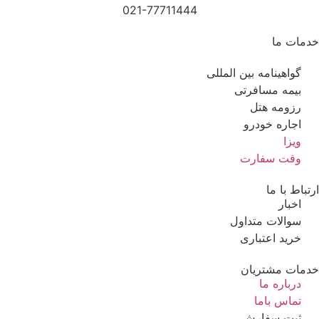
021-77711444
ن المللی
ی
ول