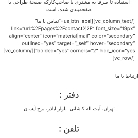
صرفاً به مشتری یا صاحب‌کارکه صفحهٔ طراحی یا
صفحه‌بندی شده، است
[/vc_column_text][us_btn label=”تماس با ما”
link=”url:%2Fpages%2Fcontact%2F” font
align=”center” icon=”material|mail” colo
outlined=”yes” target=”_self” hove
bolded=”yes” corners=”2″ hide_icon=”yes”][/vc_column]
دفتر :
، آیت اله کاشانی، بلوار اباذر، برج آیسان
تلفن :