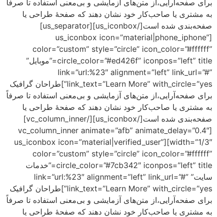
ی،از متن‌های آزمایشی و بی‌معنی استفاده تا صرفاً
احب‌کار خود نشان دهند که صفحهٔ طراحی یا
صفحه‌بندی شده است[/us_iconbox][us_separator]
[us_iconbox icon=”material|p
color=”custom” style=”circle” icon_co
circle_color=”#ed426f” iconpos=”left” title=”موبایل”
link=”url:%23″ alignment=”left”
link_text=”Learn More” with_circle=”yes”]طراحان گرافیک
ی،از متن‌های آزمایشی و بی‌معنی استفاده تا صرفاً
احب‌کار خود نشان دهند که صفحهٔ طراحی یا
صفحه‌بندی شده است[/us_iconbox][/vc_column_inner]
[vc_column_inner animate=”afb” animate
width=”1/3″][us_iconbox icon=”material|verified_user”
color=”custom” style=”circle” icon_co
circle_color=”#7cb342″ iconpos=”left” title=”خدمات
link=”url:%23″ alignment=”left” link_u=”#”
link_text=”Learn More” with_circle=”yes”]طراحان گرافیک
ی،از متن‌های آزمایشی و بی‌معنی استفاده تا صرفاً
احب‌کار خود نشان دهند که صفحهٔ طراحی یا