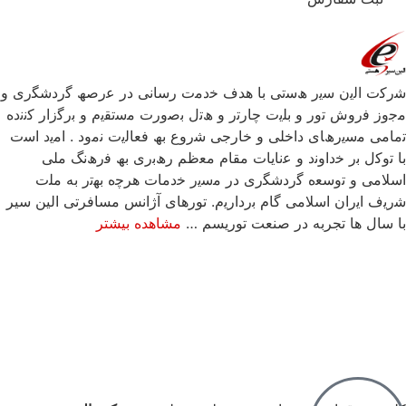
 ھﺳﺗﯽ ﺑﺎ ھدف ﺧدﻣت رﺳﺎﻧﯽ در ﻋرﺻﮫ ﮔردﺷﮕری و
 ﺑﻠﯾت ﭼﺎرﺗر و ھﺗل ﺑﺻورت ﻣﺳﺗﻘﯾم و ﺑرﮔزار ﮐﻧﻧده
داﺧﻠﯽ و ﺧﺎرﺟﯽ ﺷروع ﺑﮫ ﻓﻌﺎﻟﯾت ﻧﻣود . اﻣﯾد اﺳت
ﻧد و ﻋﻧﺎﯾﺎت ﻣﻘﺎم ﻣﻌظم رھﺑری ﺑﮫ ﻓرھﻧﮓ ﻣﻠﯽ
ﮔردﺷﮕری در ﻣﺳﯾر ﺧدﻣﺎت ھرﭼه ﺑﮭﺗر به ﻣﻠت
ﻣﯽ ﮔﺎم ﺑردارﯾم. تورهای آژانس مسافرتی الین سیر
ه در صنعت توریسم …
مشاهده بیشتر