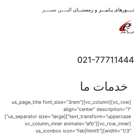
ــز و زمستـــان
الیــــن سیــــر
021-7
 ما
[vc_row][vc_column][us_page_title font_size=”3rem”
align=”center” de
text_transform=”uppercase”][us_separator size=”large”]
[vc_row_inner][vc_column_inner animate=”afb”
width=”1/3″][us_iconbox icon=”fab|html5″