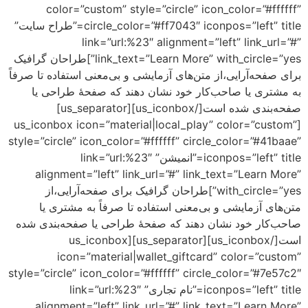
color=”custom” style=”circle” icon_co
circle_color=”#ff7043″ iconpos=”left” title=”طراح سایت”
link=”url:%23″ alignment=”left”
link_text=”Learn More” with_circle=”yes”]طراحان گرافیک
ی،از متن‌های آزمایشی و بی‌معنی استفاده تا صرفاً
احب‌کار خود نشان دهند که صفحهٔ طراحی یا
صفحه‌بندی شده است[/us_iconbox][us_separator]
[us_iconbox icon=”material|local_play” co
style=”circle” icon_color=”#ffffff” circle_co
iconpos=”left” title=”انمیشن” link=”url:%23″
alignment=”left” link_url=”#” link_text
with_circle=”yes”]طراحان گرافیک برای صفحه‌آرایی،از
ی و بی‌معنی استفاده تا صرفاً به مشتری یا
نشان دهند که صفحهٔ طراحی یا صفحه‌بندی شده
است[/us_iconbox][us_separator][us_iconbox
icon=”material|wallet_giftcard” c
style=”circle” icon_color=”#ffffff” circle_co
iconpos=”left” title=”نام تجاری” link=”url:%23″
alignment=”left” link_url=”#” link_text