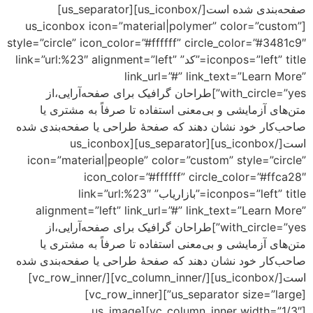
صفحه‌بندی شده است[/us_iconbox][us_separator]
[us_iconbox icon=”material|polymer” co
style=”circle” icon_color=”#ffffff” circle_co
iconpos=”left” title=”کد” link=”url:%23″ alignment=”left”
link_url=”#” link_text
with_circle=”yes”]طراحان گرافیک برای صفحه‌آرایی،از
ی و بی‌معنی استفاده تا صرفاً به مشتری یا
نشان دهند که صفحهٔ طراحی یا صفحه‌بندی شده
است[/us_iconbox][us_separator][us_iconbox
icon=”material|people” color=”custom” s
icon_color=”#ffffff” circle_co
iconpos=”left” title=”بازاریاب” link=”url:%23″
alignment=”left” link_url=”#” link_text
with_circle=”yes”]طراحان گرافیک برای صفحه‌آرایی،از
ی و بی‌معنی استفاده تا صرفاً به مشتری یا
نشان دهند که صفحهٔ طراحی یا صفحه‌بندی شده
است[/us_iconbox][/vc_column_inner][/vc_row_inner]
[us_separator size=”large”][vc_row_inner]
[vc_column_inner width=”1/3″][us_image