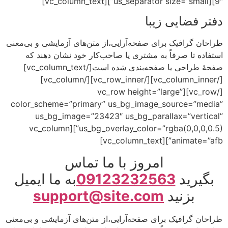
 زیبا
 برای صفحه‌آرایی،از متن‌های آزمایشی و بی‌معنی
اً به مشتری یا صاحب‌کار خود نشان دهند که
صفحهٔ طراحی یا صفحه‌بندی شده است[/vc_column_text]
[/vc_column_inner][/vc_row_inner][/vc_column]
[/vc_row][vc_row height=”lar
color_scheme=”primary” us_bg_image_so
us_bg_image=”23423″ us_bg_paralla
us_bg_overlay_color=”rgba(0,0,0,0.5)”][vc_column
an
امروز با ما تماس
0912323256
به ما ایمیل
د
support@site.com
 برای صفحه‌آرایی،از متن‌های آزمایشی و بی‌معنی