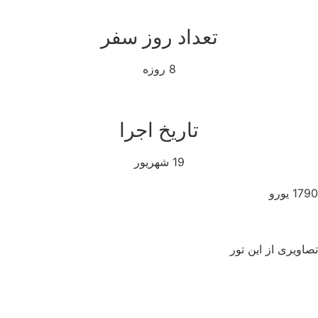
تعداد روز سفر
8 روزه
تاریخ اجرا
19 شهریور
1 یورو
دریافت پکیج
اویری از این تور