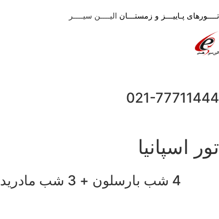
ـــورهای پـاییـــز و زمستـــان
الیــــن سیــــر
021-7771144
ور اسپانیا
4 شب بارسلون + 3 شب مادرید