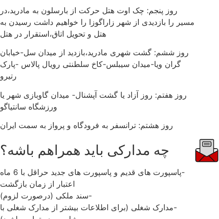
روز پنجم: چک اوت هتل حرکت از بارسلون به مادرید،در
مسیر را بازدیدی از شهر زاراگوزا را خواهیم داشت رسیدن به
هتل و تحویل اتاق،استقرار در هتل
روز ششم: گشت شهری مادرید،بازدید از میدان سل-خیابان
گران ویا-میدان سیبلس-کاخ سلطنتی رویال پالاس -پارک
رتیرو
روز هفتم: روز آزاد یا گشت آپشنال- میدان گاوبازی شهر یا
ورزشگاه سانتیاگو
روز هشتم: ترانسفر به فرودگاه و پرواز به سمت ایران
چه مدارکی باید همراهم باشه؟
-پاسپورت های قدیم و پاسپورت های جدید حراقل با 6 ماه
اعتبار از زمان بازگشت
-سند ملکی (درصورت لزوم)
-مدارک شغلی (برای اطلاعات بیشتر از مدارک شغلی با
مشاورین در تماس باشید)