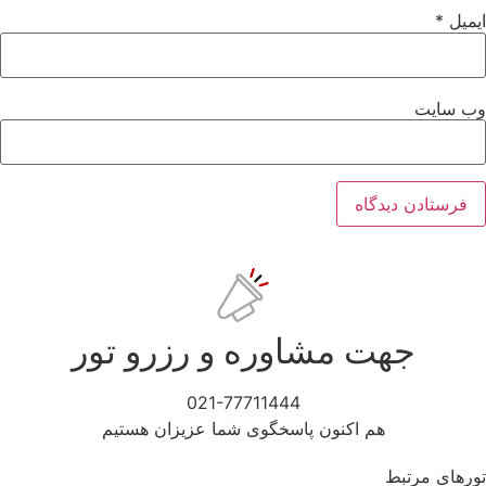
میل
*
‌ سایت
جهت مشاوره و رزرو تور
021-77711444
هم اکنون پاسخگوی شما عزیزان هستیم
رهای مرتبط