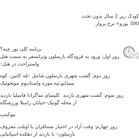
 زیر 2 سال بدون تخت
و+ نرخ پرواز
برنامه کلی تور چیه؟
روز اول: ورود به فرودگاه بارسلون وترانسفر به سمت هتل
واستراحت در هتل-
روز دوم: گشت شهری بارسلون شامل -تله کابین، کوه
تیبیدابو،تپه،موزه واستادیوم مونجوئیک
روز سوم: گشت شهری بازدید کلیسای ساگرادا فامیلیا بازدید
از محله گوتیک-خیابان رامبلا ورزشگاه
نیوکمپ
روز چهارم: وقت آزاد در اختیار مسافران یا اوتلت معروف
بارسلون- یا بازدید از دهکده اسپانیایی