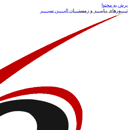
پرش به محتوا
تــــورهای پـاییـــز و زمستـــان
الیــــن سیــــر