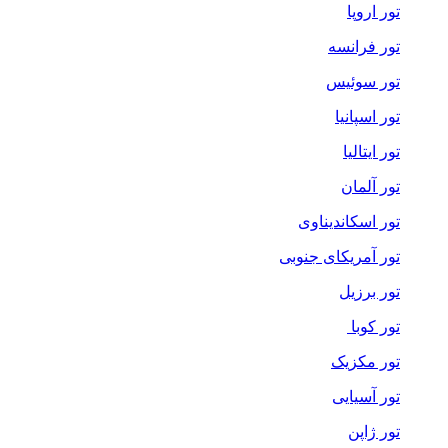
تور اروپا
تور فرانسه
تور سوئیس
تور اسپانیا
تور ایتالیا
تور آلمان
تور اسکاندیناوی
تور آمریکای جنوبی
تور برزیل
تور کوبا
تور مکزیک
تور آسیایی
تور ژاپن