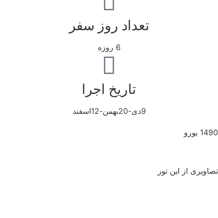
تعداد روز سفر
6 روزه
تاریخ اجرا
9دی-20بهمن-12اسفند
1 یورو
دریافت پکیج
اویری از این تور