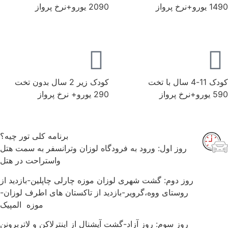
ورو+نرخ پرواز
2090 یورو+نرخ پرواز
11-4 سال با تخت
کودک زیر 2 سال بدون تخت
رو+نرخ پرواز
290 یورو+ نرخ پرواز
برنامه کلی تور چیه؟
روز اول: ورود به فرودگاه لوزان وترانسفر به سمت هتل
واستراحت در هتل
روز دوم: گشت شهری لوزان موزه چارلی چاپلین-بازدید از
روستای ووه،گرویر-بازدید از تاکستان های اطرف لوزان-
موزه المپیک
روز سوم: روز آزاد-گشت آپشنال از اینترلاکن و لاتربرونن