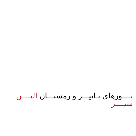
تــــورهای پـاییـــز و زمستـــان
الیــــن
سیــــر