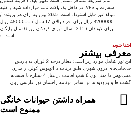
بنابر شرایط مسافر ممکن است تغییر یابد. ) هزینه صندوق
سفارت و VFS: در داخل یک پاکت نامه قرارداده شود و کلیه
مبالغ غیر قابل استرداد است: 26.5 یورو به ازای هر پرونده /
8200000 ریال برای افراد بالای 12 سال / 4800000 ریال
برای کودکان 6 تا 12 سال (برای کودکان زیر 6 سال رایگان
است. )
آشنا شوید
معرفی بیشتر
این تور شامل موارد زیر است: قطار درجه 2 لوزان به پاریس
جایجایی‌های درون شهری طبق برنامه با اتوبوس کولردار مدرن،
مینی‌بوس یا مینی ون 6 شب اقامت در هتل‌ 4 ستاره با صبحانه
گشت ها و ورودیه ها بر اساس برنامه راهنمای تور فارسی زبان
همراه داشتن حیوانات خانگی
ممنوع است