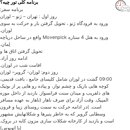
برنامه کلی تور چیه؟
برنامه سفر:
روز اول : تهران – ژنو – لوزان
ورود به فرودگاه ژنو ، تحویل گرفتن بار و حرکت به سوی
لوزان.
ورود به هتل 4 ستاره Movenpick واقع در ساحل دریاچه
لِمان.
تحویل گرفتن اتاق ها و
ادامه روز آزاد.
اقامت شب در لوزان.
روز دوم: لوزان- گرویر– لوزان
09:00 گشت در لوزان شامل کلیسای جامع ، بافت قدیمی،
کوچه هایی باریک و چشم نواز، و پیاده رو هایی پر از بوتیک
های دلفریب و میدان سنت فرانسواز. بازدید از داخل موزه
المپیک. وقت آزاد برای صرف ناهار (ناهار به عهده مسافر
است. )در ادامه حرکت به سمت روستای زیبا و قرون
وسطایی گرویر که به خاطر پنیرها و شکلاتهایش مشهور
است و بازدید از کارخانه شکلات سازی مزون کایه در بروک.
(با اتوبوس)