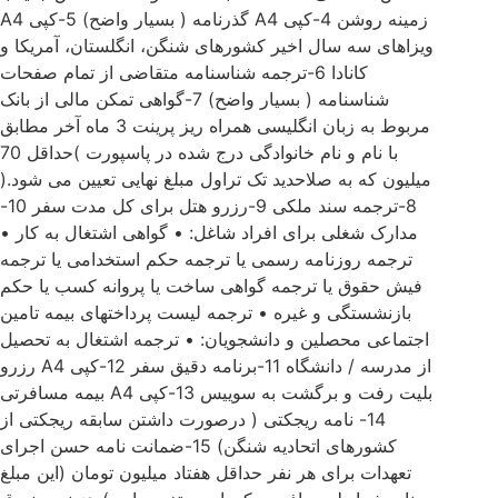
زمینه روشن 4-کپی A4 گذرنامه ( بسیار واضح) 5-کپی A4
ویزاهای سه سال اخیر کشورهای شنگن، انگلستان، آمریکا و
کانادا 6-ترجمه شناسنامه متقاضی از تمام صفحات
شناسنامه ( بسیار واضح) 7-گواهی تمکن مالی از بانک
مربوط به زبان انگلیسی همراه ریز پرینت 3 ماه آخر مطابق
با نام و نام خانوادگی درج شده در پاسپورت )حداقل 70
میلیون که به صلاحدید تک تراول مبلغ نهایی تعیین می شود.(
8-ترجمه سند ملکی 9-رزرو هتل برای کل مدت سفر 10-
مدارک شغلی برای افراد شاغل: • گواهی اشتغال به کار •
ترجمه روزنامه رسمی یا ترجمه حکم استخدامی یا ترجمه
فیش حقوق یا ترجمه گواهی ساخت یا پروانه کسب یا حکم
بازنشستگی و غیره • ترجمه لیست پرداختهای بیمه تامین
اجتماعی محصلین و دانشجویان: • ترجمه اشتغال به تحصیل
از مدرسه / دانشگاه 11-برنامه دقیق سفر 12-کپی A4 رزرو
بلیت رفت و برگشت به سوییس 13-کپی A4 بیمه مسافرتی
14- نامه ریجکتی ( درصورت داشتن سابقه ریجکتی از
کشورهای اتحادیه شنگن) 15-ضمانت نامه حسن اجرای
تعهدات برای هر نفر حداقل هفتاد میلیون تومان (این مبلغ