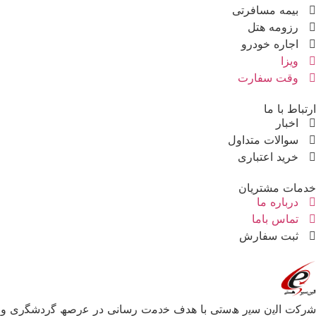
بیمه مسافرتی
رزومه هتل
اجاره خودرو
ویزا
وقت سفارت
ارتباط با ما
اخبار
سوالات متداول
خرید اعتباری
خدمات مشتریان
درباره ما
تماس باما
ثبت سفارش
ﺷرﮐت اﻟﯾن ﺳﯾر ھﺳﺗﯽ ﺑﺎ ھدف ﺧدﻣت رﺳﺎﻧﯽ در ﻋرﺻﮫ ﮔردﺷﮕری و