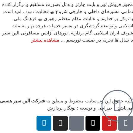
ﻣﺟوز ﻓروش ﺗور و ﺑﻠﯾت ﭼﺎرﺗر و ھﺗل ﺑﺻورت ﻣﺳﺗﻘﯾم و ﺑرﮔزار ﮐﻧﻧده
ﺗﻣﺎﻣﯽ ﻣﺳﯾرھﺎی داﺧﻠﯽ و ﺧﺎرﺟﯽ ﺷروع ﺑﮫ ﻓﻌﺎﻟﯾت ﻧﻣود . اﻣﯾد اﺳت
ﺑﺎ ﺗوﮐل ﺑر ﺧداوﻧد و ﻋﻧﺎﯾﺎت ﻣﻘﺎم ﻣﻌظم رھﺑری ﺑﮫ ﻓرھﻧﮓ ﻣﻠﯽ
اﺳﻼﻣﯽ و ﺗوﺳﻌه ﮔردﺷﮕری در ﻣﺳﯾر ﺧدﻣﺎت ھرﭼه ﺑﮭﺗر به ﻣﻠت
ﺷرﯾف اﯾران اﺳﻼﻣﯽ ﮔﺎم ﺑردارﯾم. تورهای آژانس مسافرتی الین سیر
با سال ها تجربه در صنعت توریسم …
مشاهده بیشتر
کلیه حقوق این وب‌سایت محفوظ و متعلق به
شرکت الین سیر هستی
می‌باشد. | طراحی و توسعه : نونگار پردازش