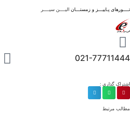
تــــورهای پـاییـــز و زمستـــان
الیــــن سیــــر
021-77711444
اشتراک گذاری :
مطالب مرتبط